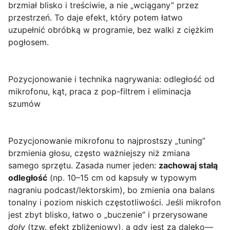
brzmiał blisko i treściwie, a nie „wciągany” przez
przestrzeń. To daje efekt, który potem łatwo
uzupełnić obróbką w programie, bez walki z ciężkim
pogłosem.
Pozycjonowanie i technika nagrywania: odległość od
mikrofonu, kąt, praca z pop-filtrem i eliminacja
szumów
Pozycjonowanie mikrofonu to najprostszy „tuning”
brzmienia głosu, często ważniejszy niż zmiana
samego sprzętu. Zasada numer jeden:
zachowaj stałą
odległość
(np. 10–15 cm od kapsuły w typowym
nagraniu podcast/lektorskim), bo zmienia ona balans
tonalny i poziom niskich częstotliwości. Jeśli mikrofon
jest zbyt blisko, łatwo o „buczenie” i przerysowane
doły
(tzw. efekt zbliżeniowy), a gdy jest za daleko—