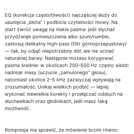
EQ (korekcja częstotliwości)
najczęściej służy do
usunięcia „błota” i podbicia czytelności mowy. Na
start zwróć uwagę na niskie pasma: jeśli słychać
przydźwięk pomieszczenia albo
szum/rumble
,
zastosuj delikatny high-pass (filtr górnoprzepustowy)
— tak, by odjąć niepotrzebny dół, ale nie ucinać
naturalnej barwy. Następnie możesz korygować
pasma średnie: w okolicach 200–500 Hz często siedzi
nadmiar masy (uczucie „zamulonego” głosu),
natomiast okolice 2–5 kHz zazwyczaj wpływają na
zrozumiałość. Unikaj wielkich podbić — lepiej
wykonać niewielkie korekty i przełączać odsłuch na
słuchawkach oraz głośnikach, jeśli masz taką
możliwość.
Kompresja
ma sprawić, że mówienie brzmi równo: