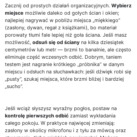
Zacznij od prostych działań organizacyjnych.
Wybierz
miejsce
możliwie daleko od gołych ścian i okien;
najlepiej nagrywać w pobliżu miejsca „miękkiego”
(zasłony, dywan, regał z książkami), bo materiał
porowaty tłumi fale lepiej niż goła ściana. Jeśli masz
możliwość,
odsuń się od ściany
na kilka dziesiątek
centymetrów lub metr — brzmi to banalnie, ale często
eliminuje część wczesnych odbić. Dobrym, taniem
testem jest nagranie krótkiego „próbnika” w danym
miejscu i odsłuch na słuchawkach: jeśli dźwięk robi się
„pusty”, szukaj miejsca, które brzmi bliżej i bardziej
„sucho”.
Jeśli wciąż słyszysz wyraźny pogłos, postaw na
kontrolę pierwszych odbić
zamiast wykładania
całego pokoju. W praktyce najwięcej zmieniają:
zasłony w okolicy mikrofonu i z tyłu za mówcą oraz