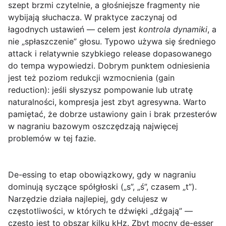
szept brzmi czytelnie, a głośniejsze fragmenty nie
wybijają słuchacza. W praktyce zaczynaj od
łagodnych ustawień — celem jest
kontrola dynamiki
, a
nie „spłaszczenie” głosu. Typowo używa się średniego
attack i relatywnie szybkiego release dopasowanego
do tempa wypowiedzi. Dobrym punktem odniesienia
jest też poziom redukcji wzmocnienia (gain
reduction): jeśli słyszysz pompowanie lub utratę
naturalności, kompresja jest zbyt agresywna. Warto
pamiętać, że dobrze ustawiony gain i brak przesterów
w nagraniu bazowym oszczędzają najwięcej
problemów w tej fazie.
De-essing
to etap obowiązkowy, gdy w nagraniu
dominują syczące spółgłoski („s”, „ś”, czasem „t”).
Narzędzie działa najlepiej, gdy celujesz w
częstotliwości, w których te dźwięki „dźgają” —
często jest to obszar kilku kHz. Zbyt mocny de-esser