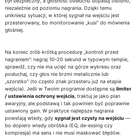
był bezpieczny
, a głośność odsłuchu dopasuj osobno,
niezależnie od poziomu nagrania. Dzięki temu
unikniesz sytuacji, w której sygnał na wejściu jest
przesterowany, bo monitorowanie „kusi” do mówienia
głośniej.
Na koniec zrób krótką procedurę „kontroli przed
nagraniem”: nagraj 10–20 sekund w typowym tempie,
sprawdź, czy nie ma ucięć na górze wykresu oraz
posłuchaj, czy głos nie brzmi metalicznie lub
„szorstko” (to często znak przesteru już na etapie
wejścia). Jeśli w Twoim programie dostępne są
limiter
/ ustawienia ochrony wejścia
, traktuj je jako plan
awaryjny, ale podstawą i tak powinien być poprawnie
ustawiony gain. W praktyce najlepsze nagrania
powstają wtedy, gdy
sygnał jest czysty na wejściu
—
bo dopiero wtedy obróbka (EQ, de-essing czy
kompresja) ma sens i nie musi maskować błędów.