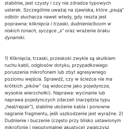
stabilnie, jest czysty i czy nie zdradza typowych
usterek. Szczególnie uważaj na zjawiska, które „psują”
odbiór słuchacza nawet wtedy, gdy reszta jest
poprawna:
kliknięcia i trzaski
,
dudnienie/boom w
niskich tonach
,
syczące „s”
oraz wrażenie
braku
dynamiki
.
1) Kliknięcia, trzaski, przeskoki
zwykle są skutkiem
ruchu kabli, odgłosów dotyku, przypadkowego
poruszenia mikrofonem lub zbyt agresywnego
poziomu wejścia. Sprawdź, czy w ścieżce nie ma
krótkich „pików” (są widoczne jako pojedyncze,
wysokie wierzchołki). Naprawa: wycinanie lub
naprawa pojedynczych zdarzeń (narzędzia typu
„heal/repair”), stabilne ułożenie kabla i ponowne
nagranie fragmentu, jeśli uszkodzenie jest wyraźne.
2)
Dudnienie i buczenie
(często przy blisko ustawionym
mikrofonie i nieoptymalnej akustyce) zwalczysz