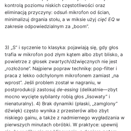
kontrolą poziomu niskich częstotliwości oraz
eliminacją przyczyny: odsuń mikrofon od ścian,
minimalizuj drgania stołu, a w miksie użyj
cięć EQ
w
zakresie odpowiedzialnym za „boom”.
3) „S” i syczenie
to klasyka: pojawiają się, gdy głos
trafia w mikrofon pod złym kątem albo zbyt blisko, a
powietrze z głosek zwartych/dźwięcznych nie jest
„rozłożone”. Najpierw popraw technikę: pop-filter i
praca z lekko odchylonym mikrofonem zamiast „na
wprost”. Jeśli problem został w nagraniu, w
postprodukcji zastosuj
de-essing
(delikatnie—zbyt
mocno wycięte sybilanty robią głos „lisowaty” i
nienaturalny).
4) Brak dynamiki
(płaski, „zamglony”
dźwięk) często wynika z przesterów albo zbyt
niskiego gainu, a także z nadmiernego wygładzania w
pierwszych minutach obróbki. W praktyce: upewnij