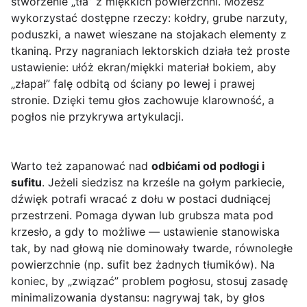
stworzenie „tła” z miękkich powierzchni. Możesz
wykorzystać dostępne rzeczy: kołdry, grube narzuty,
poduszki, a nawet wieszane na stojakach elementy z
tkaniną. Przy nagraniach lektorskich działa też proste
ustawienie: ułóż ekran/miękki materiał bokiem, aby
„złapał” falę odbitą od ściany po lewej i prawej
stronie. Dzięki temu głos zachowuje klarowność, a
pogłos nie przykrywa artykulacji.
Warto też zapanować nad
odbićami od podłogi i
sufitu
. Jeżeli siedzisz na krześle na gołym parkiecie,
dźwięk potrafi wracać z dołu w postaci dudniącej
przestrzeni. Pomaga dywan lub grubsza mata pod
krzesło, a gdy to możliwe — ustawienie stanowiska
tak, by nad głową nie dominowały twarde, równoległe
powierzchnie (np. sufit bez żadnych tłumików). Na
koniec, by „związać” problem pogłosu, stosuj zasadę
minimalizowania dystansu: nagrywaj tak, by głos