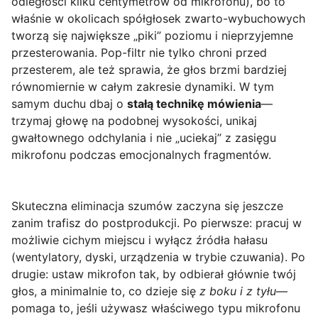
odległości kilku centymetrów od mikrofonu), bo to
właśnie w okolicach spółgłosek zwarto-wybuchowych
tworzą się największe „piki” poziomu i nieprzyjemne
przesterowania. Pop-filtr nie tylko chroni przed
przesterem, ale też sprawia, że głos brzmi bardziej
równomiernie w całym zakresie dynamiki. W tym
samym duchu dbaj o
stałą technikę mówienia
—
trzymaj głowę na podobnej wysokości, unikaj
gwałtownego odchylania i nie „uciekaj” z zasięgu
mikrofonu podczas emocjonalnych fragmentów.
Skuteczna eliminacja szumów zaczyna się jeszcze
zanim trafisz do postprodukcji. Po pierwsze: pracuj w
możliwie cichym miejscu i wyłącz źródła hałasu
(wentylatory, dyski, urządzenia w trybie czuwania). Po
drugie: ustaw mikrofon tak, by odbierał głównie twój
głos, a minimalnie to, co dzieje się
z boku i z tyłu
—
pomaga to, jeśli używasz właściwego typu mikrofonu