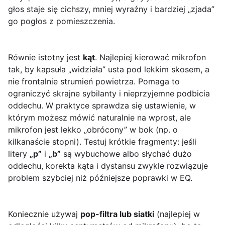
głos staje się cichszy, mniej wyraźny i bardziej „zjada”
go pogłos z pomieszczenia.
Równie istotny jest
kąt
. Najlepiej kierować mikrofon
tak, by kapsuła „widziała” usta pod lekkim skosem, a
nie frontalnie strumień powietrza. Pomaga to
ograniczyć skrajne sybilanty i nieprzyjemne podbicia
oddechu. W praktyce sprawdza się ustawienie, w
którym możesz mówić naturalnie na wprost, ale
mikrofon jest lekko „obrócony” w bok (np. o
kilkanaście stopni). Testuj krótkie fragmenty: jeśli
litery
„p”
i
„b”
są wybuchowe albo słychać dużo
oddechu, korekta kąta i dystansu zwykle rozwiązuje
problem szybciej niż późniejsze poprawki w EQ.
Koniecznie używaj
pop-filtra lub siatki
(najlepiej w