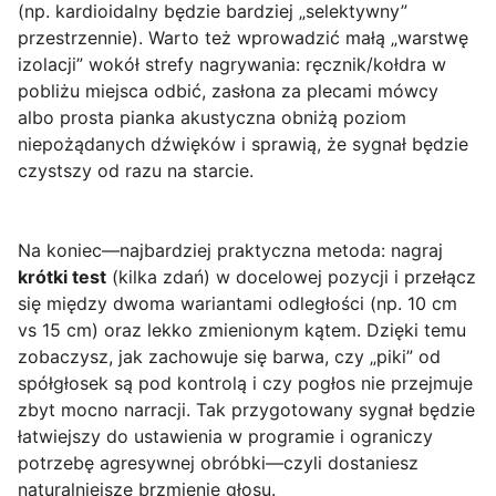
(np. kardioidalny będzie bardziej „selektywny”
przestrzennie). Warto też wprowadzić małą „warstwę
izolacji” wokół strefy nagrywania: ręcznik/kołdra w
pobliżu miejsca odbić, zasłona za plecami mówcy
albo prosta pianka akustyczna obniżą poziom
niepożądanych dźwięków i sprawią, że sygnał będzie
czystszy od razu na starcie.
Na koniec—najbardziej praktyczna metoda: nagraj
krótki test
(kilka zdań) w docelowej pozycji i przełącz
się między dwoma wariantami odległości (np. 10 cm
vs 15 cm) oraz lekko zmienionym kątem. Dzięki temu
zobaczysz, jak zachowuje się barwa, czy „piki” od
spółgłosek są pod kontrolą i czy pogłos nie przejmuje
zbyt mocno narracji. Tak przygotowany sygnał będzie
łatwiejszy do ustawienia w programie i ograniczy
potrzebę agresywnej obróbki—czyli dostaniesz
naturalniejsze brzmienie głosu.