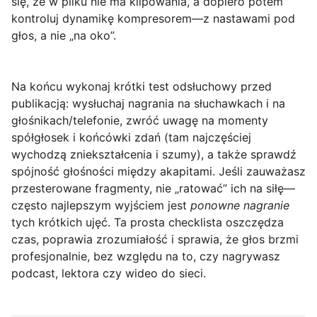
się, że w pliku nie ma klipowania, a dopiero potem
kontroluj dynamikę kompresorem—z nastawami pod
głos, a nie „na oko”.
Na końcu wykonaj
krótki test odsłuchowy przed
publikacją
: wysłuchaj nagrania na słuchawkach i na
głośnikach/telefonie, zwróć uwagę na momenty
spółgłosek i końcówki zdań (tam najczęściej
wychodzą zniekształcenia i szumy), a także sprawdź
spójność głośności między akapitami. Jeśli zauważasz
przesterowane fragmenty, nie „ratować” ich na siłę—
często najlepszym wyjściem jest
ponowne nagranie
tych krótkich ujęć. Ta prosta checklista oszczędza
czas, poprawia zrozumiałość i sprawia, że głos brzmi
profesjonalnie, bez względu na to, czy nagrywasz
podcast, lektora czy wideo do sieci.