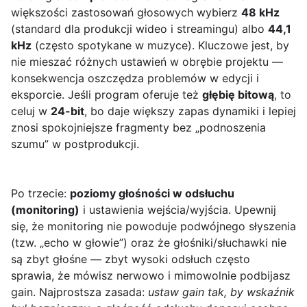
większości zastosowań głosowych wybierz
48 kHz
(standard dla produkcji wideo i streamingu) albo
44,1
kHz
(często spotykane w muzyce). Kluczowe jest, by
nie mieszać różnych ustawień w obrębie projektu —
konsekwencja oszczędza problemów w edycji i
eksporcie. Jeśli program oferuje też
głębię bitową
, to
celuj w
24-bit
, bo daje większy zapas dynamiki i lepiej
znosi spokojniejsze fragmenty bez „podnoszenia
szumu” w postprodukcji.
Po trzecie:
poziomy głośności w odsłuchu
(monitoring)
i ustawienia wejścia/wyjścia. Upewnij
się, że monitoring nie powoduje podwójnego słyszenia
(tzw. „echo w głowie”) oraz że głośniki/słuchawki nie
są zbyt głośne — zbyt wysoki odsłuch często
sprawia, że mówisz nerwowo i mimowolnie podbijasz
gain. Najprostsza zasada:
ustaw gain tak, by wskaźnik