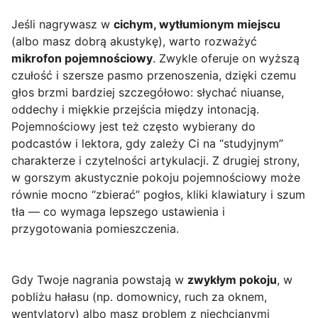
Jeśli nagrywasz w
cichym, wytłumionym miejscu
(albo masz dobrą akustykę), warto rozważyć
mikrofon pojemnościowy
. Zwykle oferuje on wyższą
czułość i szersze pasmo przenoszenia, dzięki czemu
głos brzmi bardziej szczegółowo: słychać niuanse,
oddechy i miękkie przejścia między intonacją.
Pojemnościowy jest też często wybierany do
podcastów i lektora, gdy zależy Ci na “studyjnym”
charakterze i czytelności artykulacji. Z drugiej strony,
w gorszym akustycznie pokoju pojemnościowy może
równie mocno “zbierać” pogłos, kliki klawiatury i szum
tła — co wymaga lepszego ustawienia i
przygotowania pomieszczenia.
Gdy Twoje nagrania powstają w
zwykłym pokoju
, w
pobliżu hałasu (np. domownicy, ruch za oknem,
wentylatory) albo masz problem z niechcianymi