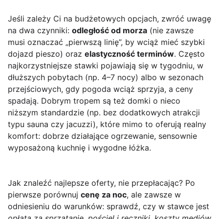
Jeśli zależy Ci na budżetowych opcjach, zwróć uwagę
na dwa czynniki:
odległość od morza
(nie zawsze
musi oznaczać „pierwszą linię”, by wciąż mieć szybki
dojazd pieszo) oraz
elastyczność terminów
. Często
najkorzystniejsze stawki pojawiają się w tygodniu, w
dłuższych pobytach (np. 4–7 nocy) albo w sezonach
przejściowych, gdy pogoda wciąż sprzyja, a ceny
spadają. Dobrym tropem są też domki o nieco
niższym standardzie (np. bez dodatkowych atrakcji
typu sauna czy jacuzzi), które mimo to oferują realny
komfort: dobrze działające ogrzewanie, sensownie
wyposażoną kuchnię i wygodne łóżka.
Jak znaleźć najlepsze oferty, nie przepłacając? Po
pierwsze porównuj
cenę za noc
, ale zawsze w
odniesieniu do warunków: sprawdź, czy w stawce jest
opłata za sprzątanie
,
pościel i ręczniki
,
koszty mediów