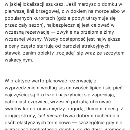
w jakiej lokalizacji
szukasz. Jeśli marzysz o domku w
pierwszej linii brzegowej, z widokiem na morze albo w
popularnych kurortach (gdzie popyt utrzymuje się
przez cały sezon), najbezpieczniej jest celować w
wczesną rezerwację
— zwykle na przełomie zimy i
wczesnej wiosny. Wtedy dostępność jest największa,
a ceny często startują od bardziej atrakcyjnych
stawek, zanim obiekty „rozjadą” się wraz ze szczytem
wakacyjnym.
W praktyce warto planować rezerwację z
wyprzedzeniem według sezonowości:
lipiec i sierpień
najczęściej są droższe i najszybciej się zapełniają,
natomiast
czerwiec, wrzesień
potrafią oferować
świetny kompromis między pogodą, tłumami i ceną. Z
drugiej strony,
last minute
bywa dobrym ruchem dla
osób elastycznych terminowo — szczególnie gdy nie
wymagasz konkretnego domku „co do dnia”. Promocje