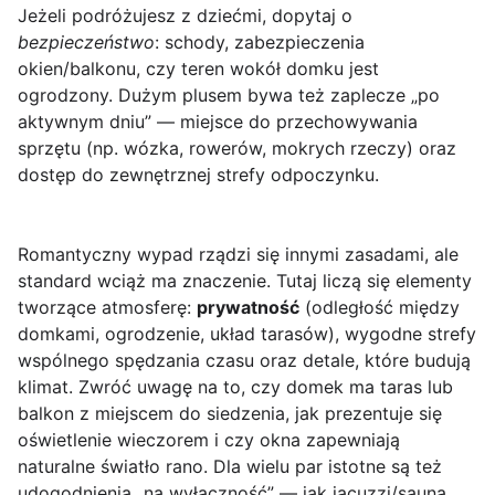
Jeżeli podróżujesz z dziećmi, dopytaj o
bezpieczeństwo
: schody, zabezpieczenia
okien/balkonu, czy teren wokół domku jest
ogrodzony. Dużym plusem bywa też zaplecze „po
aktywnym dniu” — miejsce do przechowywania
sprzętu (np. wózka, rowerów, mokrych rzeczy) oraz
dostęp do zewnętrznej strefy odpoczynku.
Romantyczny wypad rządzi się innymi zasadami, ale
standard wciąż ma znaczenie. Tutaj liczą się elementy
tworzące atmosferę:
prywatność
(odległość między
domkami, ogrodzenie, układ tarasów), wygodne strefy
wspólnego spędzania czasu oraz detale, które budują
klimat. Zwróć uwagę na to, czy domek ma taras lub
balkon z miejscem do siedzenia, jak prezentuje się
oświetlenie wieczorem i czy okna zapewniają
naturalne światło rano. Dla wielu par istotne są też
udogodnienia „na wyłączność” — jak jacuzzi/sauna,