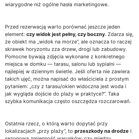
wiarygodne niż ogólne hasła marketingowe.
Przed rezerwacją warto porównać jeszcze jeden
element:
czy widok jest pełny, czy boczny
. Zdarza się,
że obiekt ma „widok na morze”, ale oznacza to raczej
skrawek horyzontu zza drzew, drogi lub zabudowy.
Pomocne bywają zdjęcia wykonane z konkretnego
miejsca w domku — tarasu, salonu lub sypialni —
najlepiej w dziennym świetle. Jeśli oferta nie zawiera
takich ujęć, można napisać do właściciela z prostym
pytaniem: „czy z tarasu/okien widoczna jest woda i
jak wygląda dojście do plaży w praktyce?”. Taka
szybka komunikacja często oszczędza rozczarowań.
Ostatnia rzecz, o którą warto dopytać przy
lokalizacjach „przy plaży”, to
przeszkody na drodze
i
sezonowa zmienność warunków: czy między