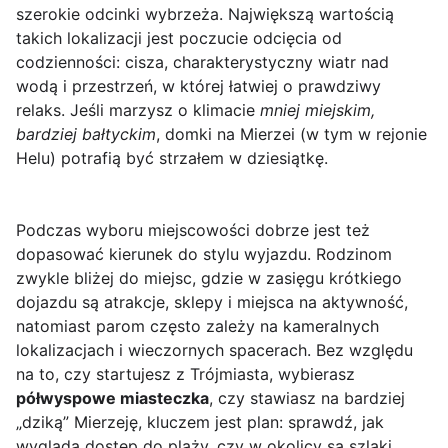
szerokie odcinki wybrzeża. Największą wartością
takich lokalizacji jest poczucie odcięcia od
codzienności: cisza, charakterystyczny wiatr nad
wodą i przestrzeń, w której łatwiej o prawdziwy
relaks. Jeśli marzysz o klimacie
mniej miejskim,
bardziej bałtyckim
, domki na Mierzei (w tym w rejonie
Helu) potrafią być strzałem w dziesiątkę.
Podczas wyboru miejscowości dobrze jest też
dopasować kierunek do stylu wyjazdu. Rodzinom
zwykle bliżej do miejsc, gdzie w zasięgu krótkiego
dojazdu są atrakcje, sklepy i miejsca na aktywność,
natomiast parom często zależy na kameralnych
lokalizacjach i wieczornych spacerach. Bez względu
na to, czy startujesz z Trójmiasta, wybierasz
półwyspowe miasteczka
, czy stawiasz na bardziej
„dziką” Mierzeję, kluczem jest plan: sprawdź, jak
wygląda dostęp do plaży, czy w okolicy są szlaki