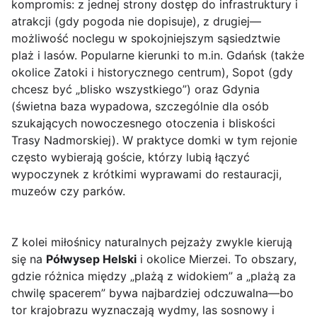
kompromis: z jednej strony dostęp do infrastruktury i
atrakcji (gdy pogoda nie dopisuje), z drugiej—
możliwość noclegu w spokojniejszym sąsiedztwie
plaż i lasów. Popularne kierunki to m.in. Gdańsk (także
okolice Zatoki i historycznego centrum), Sopot (gdy
chcesz być „blisko wszystkiego”) oraz Gdynia
(świetna baza wypadowa, szczególnie dla osób
szukających nowoczesnego otoczenia i bliskości
Trasy Nadmorskiej). W praktyce domki w tym rejonie
często wybierają goście, którzy lubią łączyć
wypoczynek z krótkimi wyprawami do restauracji,
muzeów czy parków.
Z kolei miłośnicy naturalnych pejzaży zwykle kierują
się na
Półwysep Helski
i okolice Mierzei. To obszary,
gdzie różnica między „plażą z widokiem” a „plażą za
chwilę spacerem” bywa najbardziej odczuwalna—bo
tor krajobrazu wyznaczają wydmy, las sosnowy i