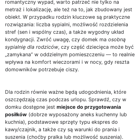
romantyczny wypad, warto patrzeć nie tylko na
metraż i lokalizację, ale też na to, jak zbudowany jest
obiekt. W przypadku rodzin kluczowe są praktyczne
rozwiązania: liczba sypialni, możliwość rozdzielenia
stref (sen i wspólny czas), a także wygodny układ
kondygnacji. Zwróć uwagę, czy domek ma
osobną
sypialnię dla rodziców
, czy część dziecięca może być
„zamykana” w oddzielnym pomieszczeniu — to realnie
wpływa na komfort wieczorami i w nocy, gdy reszta
domowników potrzebuje ciszy.
Dla rodzin równie ważne będą udogodnienia, które
oszczędzają czas podczas urlopu. Sprawdź, czy w
domku dostępne jest
miejsce do przygotowania
posiłków
(dobrze wyposażony aneks kuchenny lub
kuchnia), podstawowe sprzęty typu ekspres do
kawy/czajnik, a także czy są warunki do prania i
suszenia (choćby pralka lub możliwość suszenia).