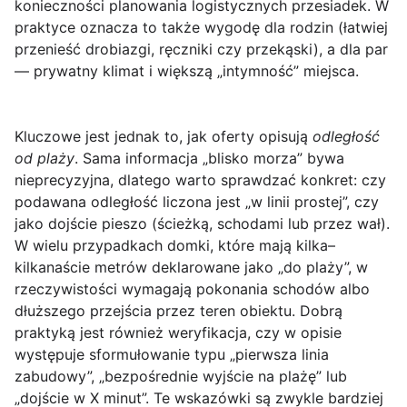
konieczności planowania logistycznych przesiadek. W
praktyce oznacza to także wygodę dla rodzin (łatwiej
przenieść drobiazgi, ręczniki czy przekąski), a dla par
— prywatny klimat i większą „intymność” miejsca.
Kluczowe jest jednak to, jak oferty opisują
odległość
od plaży
. Sama informacja „blisko morza” bywa
nieprecyzyjna, dlatego warto sprawdzać konkret: czy
podawana odległość liczona jest „w linii prostej”, czy
jako dojście pieszo (ścieżką, schodami lub przez wał).
W wielu przypadkach domki, które mają kilka–
kilkanaście metrów deklarowane jako „do plaży”, w
rzeczywistości wymagają pokonania schodów albo
dłuższego przejścia przez teren obiektu. Dobrą
praktyką jest również weryfikacja, czy w opisie
występuje sformułowanie typu „pierwsza linia
zabudowy”, „bezpośrednie wyjście na plażę” lub
„dojście w X minut”. Te wskazówki są zwykle bardziej